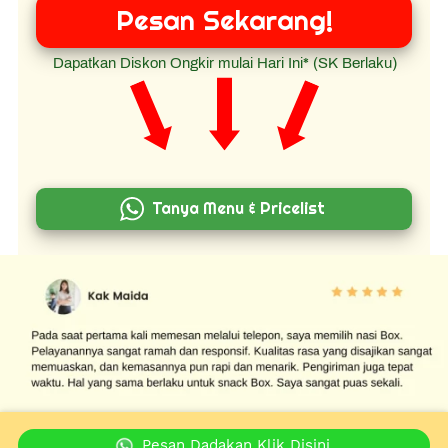
Pesan Sekarang!
`
Dapatkan Diskon Ongkir mulai Hari Ini* (SK Berlaku)
Tanya Menu & Pricelist
`
`
Pesan Dadakan Klik Disini